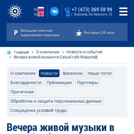
+7 (473) 269 58 99
Ru
En
г. Воронеж, Вл.Невского, 29
Большая платная
Ресторан 24 часа
охраняемая парковка
О компании
Новости и события
Главная
Вечера живой музыки в Casual cafe Маруся@
О компании
Новости
Вакансии
Наши гости
Благодарности
Публикации
Партнеры
Прачечная
Обработка и защита персональных данных
Спецоценка условий труда
Вечера живой музыки в