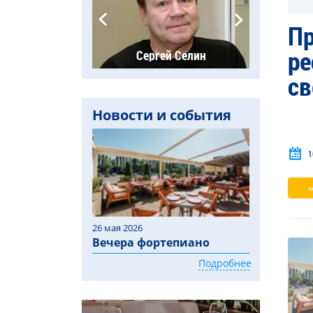
Пр
ре
рина Гордон
Сергей Селин
Поли
св
Новости и события
1
26 мая 2026
Вечера фортепиано
Подробнее