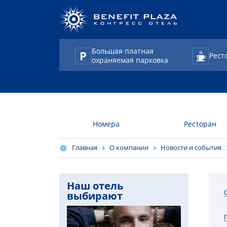
Большая платная
Рест
охраняемая парковка
TravelLine
Номера
Ресторан
Главная
О компании
Новости и события
Наш отель
выбирают