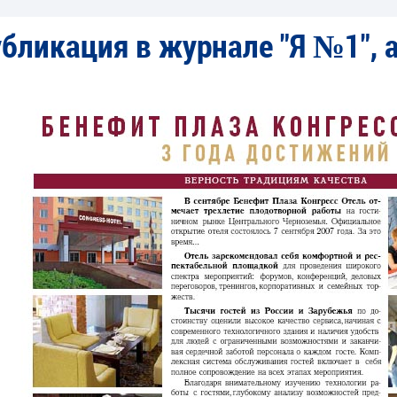
бликация в журнале "Я №1", 
а «Scooter»
Гарик Сукачев
Инн