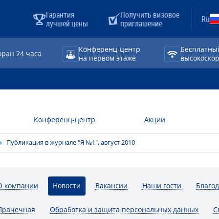
Гарантия
Получить визовое
Ru
лучшей цены
приглашение
Конференц-центр
Бесплатны
оран 24 часа
на первом этаже
высокоскоро
Конференц-центр
Акции
Публикация в журнале "Я №1", август 2010
О компании
Новости
Вакансии
Наши гости
Благо
Прачечная
Обработка и защита персональных данных
С