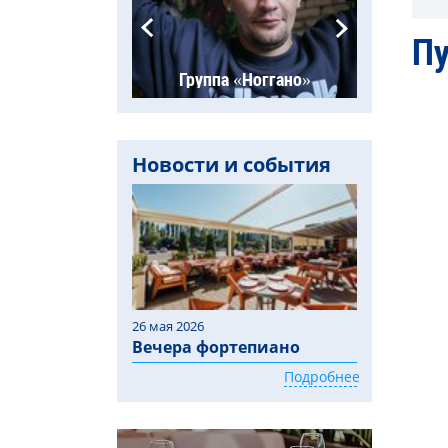
Пу
а «Placebo»
Группа «Ноггано»
Групп
Новости и события
26 мая 2026
Вечера фортепиано
Подробнее