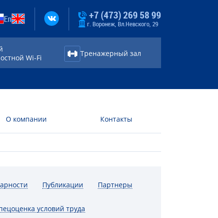
+7 (473) 269 58 99
En
г. Воронеж, Вл.Невского, 29
й
Тренажерный зал
стной Wi⁠-⁠Fi
О компании
Контакты
дарности
Публикации
Партнеры
пецоценка условий труда