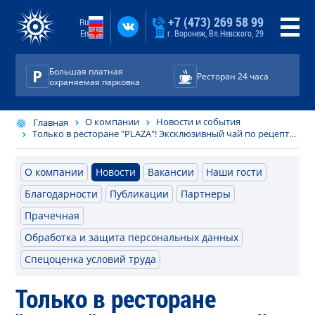
+7 (473) 269 58 99
Ru
En
г. Воронеж, Вл.Невского, 29
Большая платная
Ресторан 24 часа
охраняемая парковка
О компании
Новости и события
Главная
Только в ресторане "PLAZA"! Эксклюзивный чай по рецептам восточных мудрецов!
О компании
Новости
Вакансии
Наши гости
Благодарности
Публикации
Партнеры
Прачечная
Обработка и защита персональных данных
Спецоценка условий труда
Только в ресторане